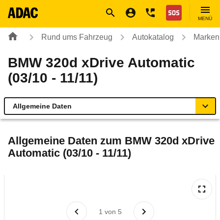
Navigation
Suche
Seiteninhalt
Fußzeile
Nothilfe
MENÜ
Rund ums Fahrzeug
Autokatalog
Marken
BMW 320d xDrive Automatic
(03/10 - 11/11)
Allgemeine Daten
Allgemeine Daten
Allgemeine Daten zum
BMW 320d xDrive
Automatic (03/10 - 11/11)
Technische Daten
Ähnliche Autotests
Laufende Kosten
1
von
5