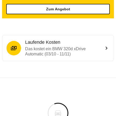
Zum Angebot
Laufende Kosten
Das kostet ein BMW 320d xDrive
Automatic (03/10 - 11/11)
Testergebnisse von ähnlichen Autos
Laufende Kosten
Rückrufe & Mängel des BMW 3er-Reihe
Technische Daten des
BMW 320d xDrive Au
Hier finden Sie eine Übersicht aller Autotests aus de
Individuelle Berechnung
Berechnung
Alle Rückrufe
s