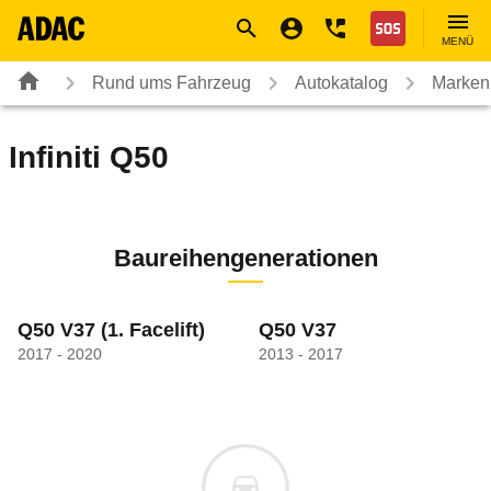
Navigation
Suche
Seiteninhalt
Fußzeile
Nothilfe
MENÜ
Rund ums Fahrzeug
Autokatalog
Marken
Infiniti
Q50
Baureihengenerationen
Q50 V37
(1. Facelift)
Q50 V37
2017 - 2020
2013 - 2017