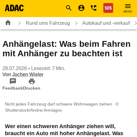
Navigation
Suche
Seiteninhalt
Fußzeile
Nothilfe
MENÜ
Rund ums Fahrzeug
Autokauf und -verkauf
Anhängelast: Was beim Fahren
mit Anhänger zu beachten ist
28.07.2026
• Lesezeit: 7 Min.
Von
Jochen Wieler
Feedback
Drucken
Nicht jedes Fahrzeug darf schwere Wohnwagen ziehen
©
Shutterstock/Andrei Armiagov
Wer einen schweren Anhänger ziehen will,
braucht ein Auto mit hoher Anhängelast. Was