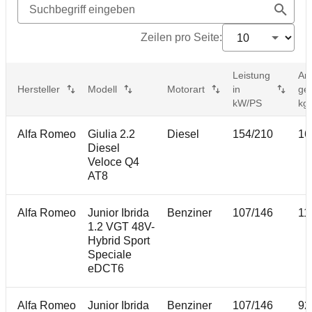
Zeilen pro Seite:
Leistung
An
Hersteller
Modell
Motorart
in
ge
kW/PS
kg*
Alfa Romeo
Giulia 2.2
Diesel
154/210
16
Diesel
Veloce Q4
AT8
Alfa Romeo
Junior Ibrida
Benziner
107/146
11
1.2 VGT 48V-
Hybrid Sport
Speciale
eDCT6
Alfa Romeo
Junior Ibrida
Benziner
107/146
92