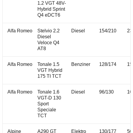
1.2 VGT 48V-
Hybrid Sprint
Q4 eDCT6
Alfa Romeo
Stelvio 2.2
Diesel
154/210
23
Diesel
Veloce Q4
AT8
Alfa Romeo
Tonale 1.5
Benziner
128/174
15
VGT Hybrid
175 TI TCT
Alfa Romeo
Tonale 1.6
Diesel
96/130
10
VGT-D 130
Sport
Speciale
TCT
Alpine
A290 GT
Elektro
130/177
50