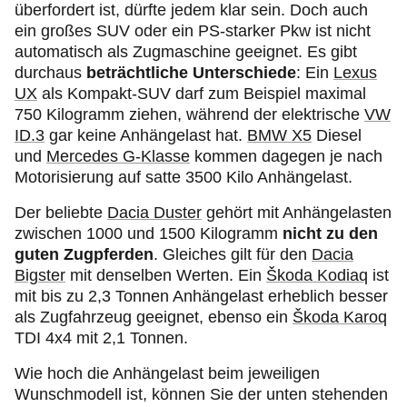
überfordert ist, dürfte jedem klar sein. Doch auch
ein großes SUV oder ein PS-starker Pkw ist nicht
automatisch als Zugmaschine geeignet. Es gibt
durchaus
beträchtliche Unterschiede
: Ein
Lexus
UX
als Kompakt-SUV darf zum Beispiel maximal
750 Kilogramm ziehen, während der elektrische
VW
ID.3
gar keine Anhängelast hat.
BMW X5
Diesel
und
Mercedes G-Klasse
kommen dagegen je nach
Motorisierung auf satte 3500 Kilo Anhängelast.
Der beliebte
Dacia Duster
gehört mit Anhängelasten
zwischen 1000 und 1500 Kilogramm
nicht zu den
guten Zugpferden
. Gleiches gilt für den
Dacia
Bigster
mit denselben Werten. Ein
Škoda Kodiaq
ist
mit bis zu 2,3 Tonnen Anhängelast erheblich besser
als Zugfahrzeug geeignet, ebenso ein
Škoda Karoq
TDI 4x4 mit 2,1 Tonnen.
Wie hoch die Anhängelast beim jeweiligen
Wunschmodell ist, können Sie der unten stehenden