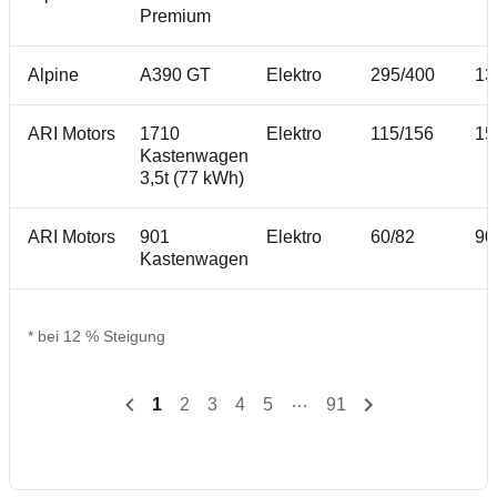
Premium
Alpine
A390 GT
Elektro
295/400
13
ARI Motors
1710
Elektro
115/156
15
Kastenwagen
3,5t (77 kWh)
ARI Motors
901
Elektro
60/82
90
Kastenwagen
* bei 12 % Steigung
…
1
2
3
4
5
91