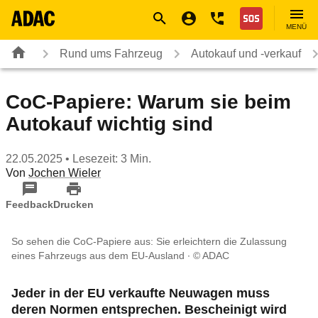
Navigation
Suche
Seiteninhalt
Fußzeile
Nothilfe
MENÜ
Rund ums Fahrzeug
Autokauf und -verkauf
CoC-Papiere: Warum sie beim
Autokauf wichtig sind
22.05.2025
• Lesezeit: 3 Min.
Von
Jochen Wieler
Feedback
Drucken
So sehen die CoC-Papiere aus: Sie erleichtern die Zulassung
eines Fahrzeugs aus dem EU-Ausland
© ADAC
Jeder in der EU verkaufte Neuwagen muss
deren Normen entsprechen. Bescheinigt wird