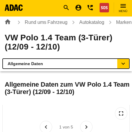
Navigation
Suche
Seiteninhalt
Fußzeile
Nothilfe
MENÜ
Rund ums Fahrzeug
Autokatalog
Marken
VW Polo 1.4 Team (3-Türer)
(12/09 - 12/10)
Allgemeine Daten
Allgemeine Daten
Allgemeine Daten zum
VW Polo 1.4 Team
(3-Türer) (12/09 - 12/10)
Technische Daten
Ähnliche Autotests
Laufende Kosten
1
von
5