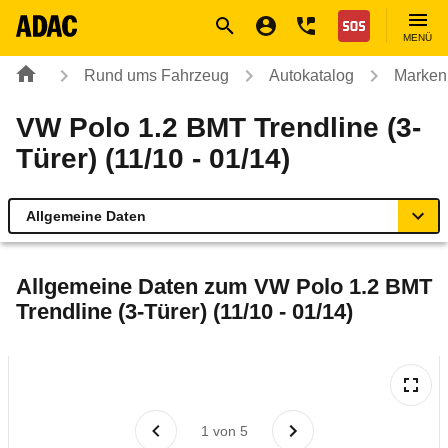
Navigation
Suche
Seiteninhalt
Fußzeile
Nothilfe
MENÜ
Rund ums Fahrzeug
Autokatalog
Marken
VW Polo 1.2 BMT Trendline (3-
Türer) (11/10 - 01/14)
Allgemeine Daten
Allgemeine Daten
Allgemeine Daten zum
VW Polo 1.2 BMT
Trendline (3-Türer) (11/10 - 01/14)
Technische Daten
Ähnliche Autotests
Laufende Kosten
1
von
5