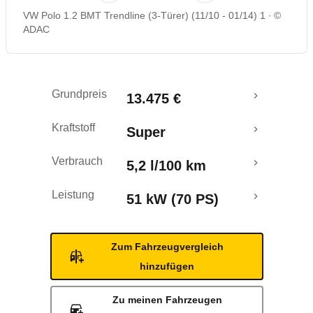
VW Polo 1.2 BMT Trendline (3-Türer) (11/10 - 01/14) 1
©
Rückrufe & Mängel
ADAC
Crashtest
Grundpreis
13.475 €
Kraftstoff
Super
Verbrauch
5,2 l/100 km
Leistung
51 kW (70 PS)
Zum Fahrzeugvergleich
hinzufügen
Zu meinen Fahrzeugen