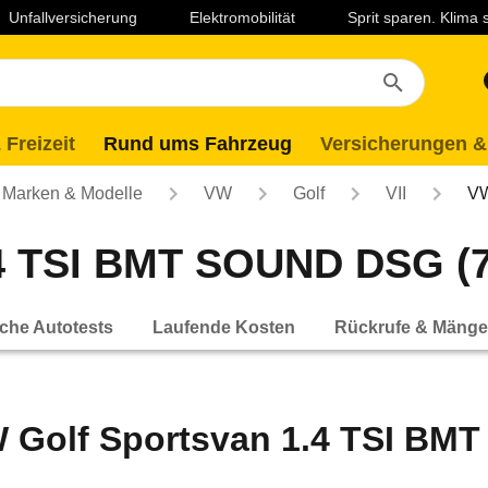
Unfallversicherung
Elektromobilität
Sprit sparen. Klima
 Freizeit
Rund ums Fahrzeug
Versicherungen &
Marken & Modelle
VW
Golf
VII
VW
4 TSI BMT SOUND DSG (7-
che Autotests
Laufende Kosten
Rückrufe & Mänge
 Golf Sportsvan 1.4 TSI BM