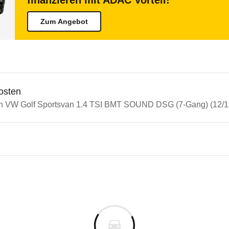
finanzieren mit ADAC Vorteil!
Zum Angebot
osten
in VW Golf Sportsvan 1.4 TSI BMT SOUND DSG (7-Gang) (12/16
n Autos
olf
n
lf Sportsvan 1.4 TSI BMT SO
s derselben Baureihengeneration wie das ausgewähl