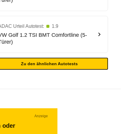
Türer)
ADAC Urteil Autotest:
1.9
VW
Golf 1.2 TSI BMT Comfortline (5-
Türer)
Zu den ähnlichen Autotests
Anzeige
n oder