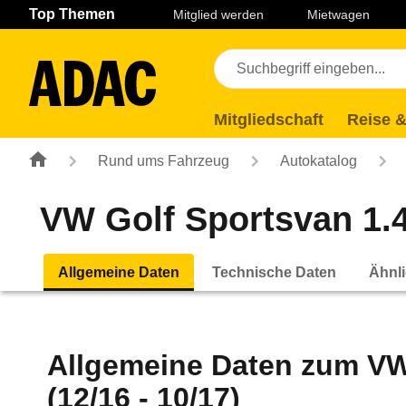
Navigation
Suche
Seiteninhalt
Fußzeile
Top Themen
Mitglied werden
Mietwagen
Mitgliedschaft
Reise &
Rund ums Fahrzeug
Autokatalog
VW Golf Sportsvan 1.
Allgemeine Daten
Technische Daten
Ähnli
Allgemeine Daten zum
VW
(12/16 - 10/17)