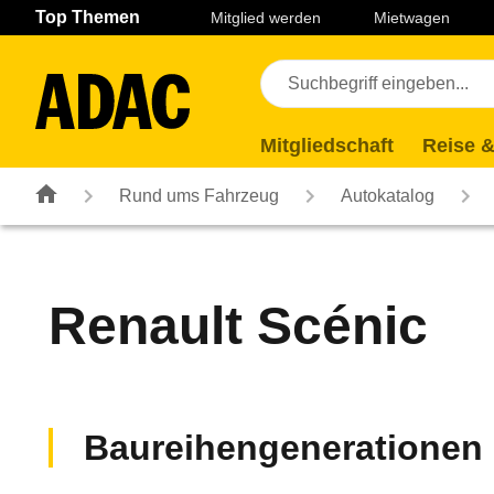
Navigation
Suche
Seiteninhalt
Fußzeile
Top Themen
Mitglied werden
Mietwagen
Mitgliedschaft
Reise &
Rund ums Fahrzeug
Autokatalog
Renault
Scénic
Baureihengenerationen