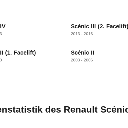
IV
Scénic III
(2. Facelift
3
2013 - 2016
II
(1. Facelift)
Scénic II
9
2003 - 2006
statistik des
Renault
Scéni