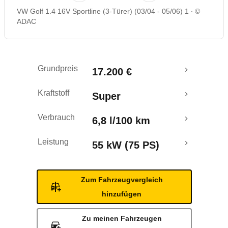
VW Golf 1.4 16V Sportline (3-Türer) (03/04 - 05/06) 1
©
Rückrufe & Mängel
ADAC
Grundpreis
17.200 €
Kraftstoff
Super
Verbrauch
6,8 l/100 km
Leistung
55 kW (75 PS)
Zum Fahrzeugvergleich
hinzufügen
Zu meinen Fahrzeugen