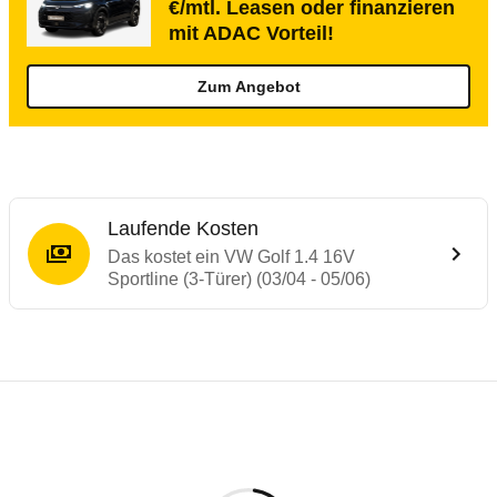
€/mtl. Leasen oder finanzieren
mit ADAC Vorteil!
Zum Angebot
Laufende Kosten
Das kostet ein VW Golf 1.4 16V
Sportline (3-Türer) (03/04 - 05/06)
Testergebnisse von ähnlichen Autos
Laufende Kosten
Rückrufe & Mängel des VW Golf
Technische Daten des
VW Golf 1.4 16V Spo
Hier finden Sie eine Übersicht aller Autotests aus de
Individuelle Berechnung
Berechnung