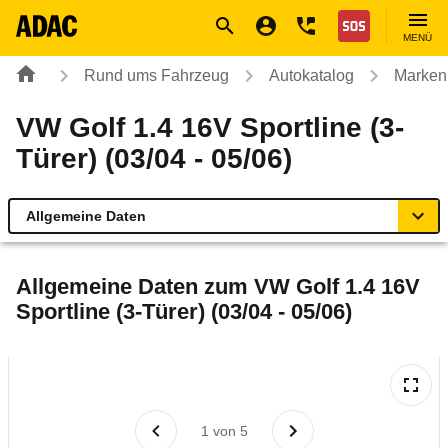
Navigation
Suche
Seiteninhalt
Fußzeile
Nothilfe
MENÜ
Rund ums Fahrzeug
Autokatalog
Marken
VW Golf 1.4 16V Sportline (3-
Türer) (03/04 - 05/06)
Allgemeine Daten
Allgemeine Daten
Allgemeine Daten zum
VW Golf 1.4 16V
Sportline (3-Türer) (03/04 - 05/06)
Technische Daten
Ähnliche Autotests
Laufende Kosten
1
von
5