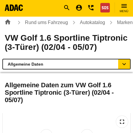
Navigation
Suche
Seiteninhalt
Fußzeile
Nothilfe
MENÜ
Rund ums Fahrzeug
Autokatalog
Marken
VW Golf 1.6 Sportline Tiptronic
(3-Türer) (02/04 - 05/07)
Allgemeine Daten
Allgemeine Daten
Allgemeine Daten zum
VW Golf 1.6
Sportline Tiptronic (3-Türer) (02/04 -
Technische Daten
05/07)
Ähnliche Autotests
Laufende Kosten