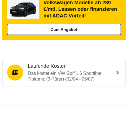
Volkswagen Modelle ab 289
€/mtl. Leasen oder finanzieren
mit ADAC Vorteil!
Zum Angebot
Laufende Kosten
Das kostet ein VW Golf 1.6 Sportline
Tiptronic (3-Türer) (02/04 - 05/07)
Testergebnisse von ähnlichen Autos
Laufende Kosten
Rückrufe & Mängel des VW Golf
Technische Daten des
VW Golf 1.6 Sportli