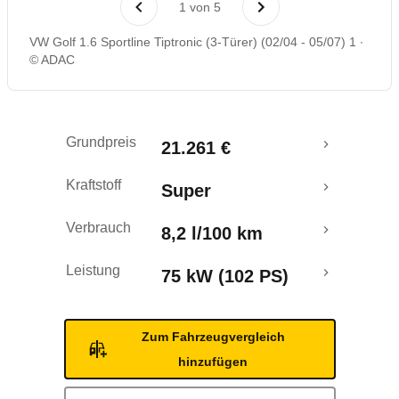
1
von
5
Rückrufe & Mängel
VW Golf 1.6 Sportline Tiptronic (3-Türer) (02/04 - 05/07) 1
© ADAC
Grundpreis
21.261 €
Kraftstoff
Super
Verbrauch
8,2 l/100 km
Leistung
75 kW (102 PS)
Zum Fahrzeugvergleich
hinzufügen