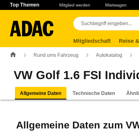
Navigation
Suche
Seiteninhalt
Fußzeile
Top Themen
Mitglied werden
Mietwagen
Mitgliedschaft
Reise &
Rund ums Fahrzeug
Autokatalog
VW Golf 1.6 FSI Individ
Allgemeine Daten
Technische Daten
Ähnli
Allgemeine Daten zum
VW