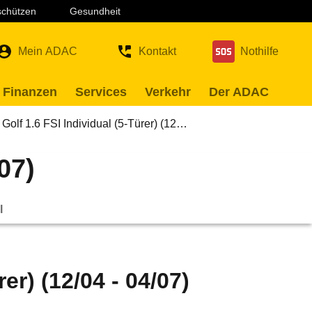
 schützen
Gesundheit
Mein ADAC
Kontakt
Nothilfe
 Finanzen
Services
Verkehr
Der ADAC
Golf 1.6 FSI Individual (5-Türer) (12…
07)
l
er) (12/04 - 04/07)