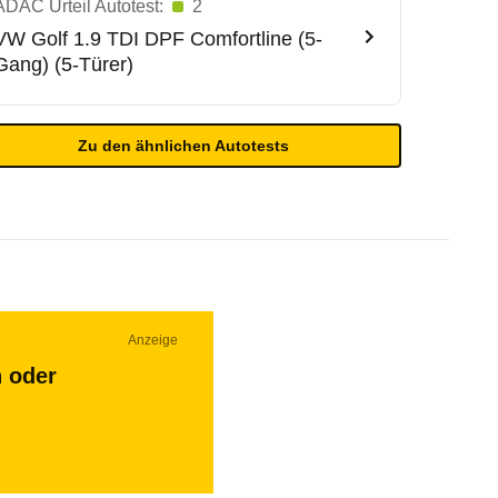
ADAC Urteil Autotest:
2
VW
Golf 1.9 TDI DPF Comfortline (5-
Gang) (5-Türer)
Zu den ähnlichen Autotests
Anzeige
n oder