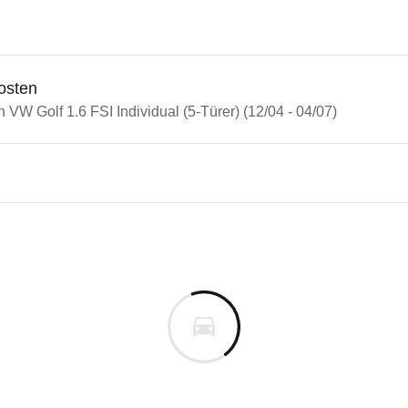
osten
n VW Golf 1.6 FSI Individual (5-Türer) (12/04 - 04/07)
n Autos
olf
lf 1.6 FSI Individual (5-Türer)
s derselben Baureihengeneration wie das ausgewähl
uges informieren. Welche Fahrzeuge genau betroffe