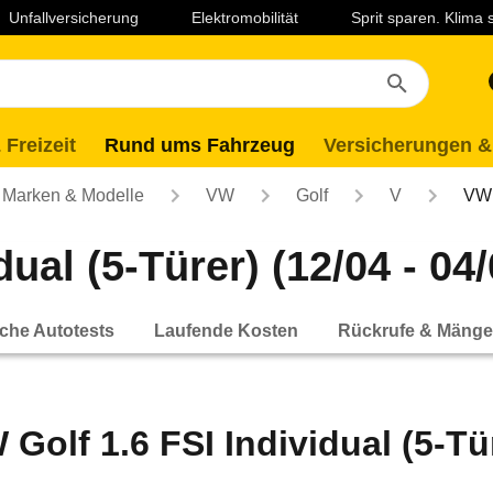
Unfallversicherung
Elektromobilität
Sprit sparen. Klima
 Freizeit
Rund ums Fahrzeug
Versicherungen &
Marken & Modelle
VW
Golf
V
VW 
ual (5-Türer) (12/04 - 04/
che Autotests
Laufende Kosten
Rückrufe & Mänge
 Golf 1.6 FSI Individual (5-Tür