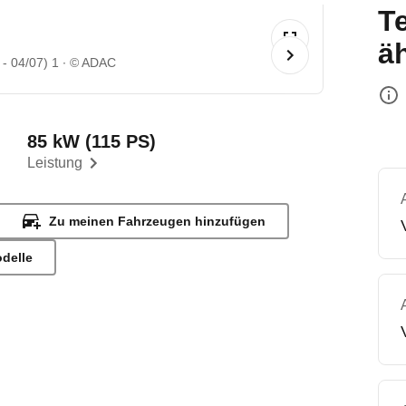
T
ä
 - 04/07) 1
© ADAC
85 kW (115 PS)
Leistung
Zu meinen Fahrzeugen hinzufügen
odelle