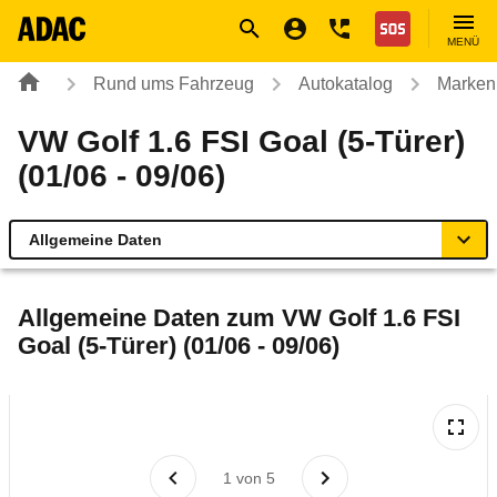
Navigation
Suche
Seiteninhalt
Fußzeile
Nothilfe
MENÜ
Rund ums Fahrzeug
Autokatalog
Marken
VW Golf 1.6 FSI Goal (5-Türer)
(01/06 - 09/06)
Allgemeine Daten
Allgemeine Daten
Allgemeine Daten zum
VW Golf 1.6 FSI
Goal (5-Türer) (01/06 - 09/06)
Technische Daten
Ähnliche Autotests
Laufende Kosten
1
von
5