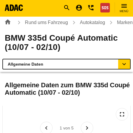
Navigation
Suche
Seiteninhalt
Fußzeile
Nothilfe
MENÜ
Rund ums Fahrzeug
Autokatalog
Marken
BMW 335d Coupé Automatic
(10/07 - 02/10)
Allgemeine Daten
Allgemeine Daten
Allgemeine Daten zum
BMW 335d Coupé
Automatic (10/07 - 02/10)
Technische Daten
Ähnliche Autotests
Laufende Kosten
1
von
5