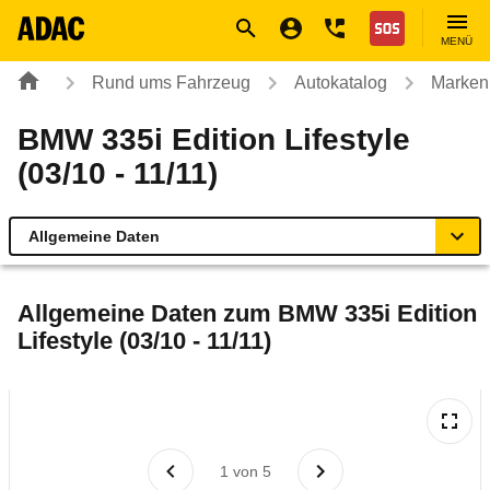
Navigation
Suche
Seiteninhalt
Fußzeile
Nothilfe
MENÜ
Rund ums Fahrzeug
Autokatalog
Marken
BMW 335i Edition Lifestyle
(03/10 - 11/11)
Allgemeine Daten
Allgemeine Daten
Allgemeine Daten zum
BMW 335i Edition
Lifestyle (03/10 - 11/11)
Technische Daten
Ähnliche Autotests
Laufende Kosten
1
von
5