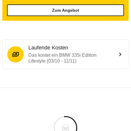
Zum Angebot
Laufende Kosten
Das kostet ein BMW 335i Edition
Lifestyle (03/10 - 11/11)
Testergebnisse von ähnlichen Autos
Laufende Kosten
Rückrufe & Mängel des BMW 3er-Reihe
Technische Daten des
BMW 335i Edition Li
Hier finden Sie eine Übersicht aller Autotests aus de
Individuelle Berechnung
Berechnung
Alle Rückrufe
s