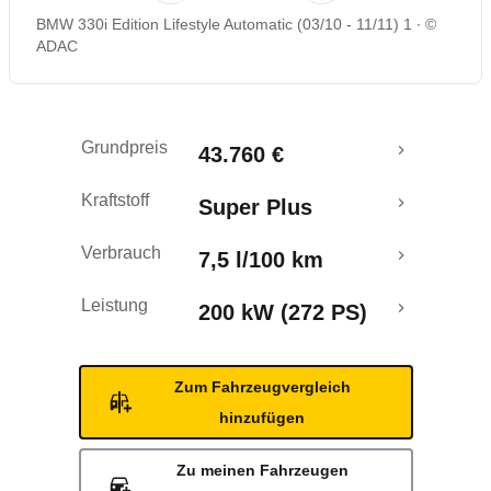
BMW 330i Edition Lifestyle Automatic (03/10 - 11/11) 1
©
Rückrufe & Mängel
ADAC
Grundpreis
43.760 €
Kraftstoff
Super Plus
Verbrauch
7,5 l/100 km
Leistung
200 kW (272 PS)
Zum Fahrzeugvergleich
hinzufügen
Zu meinen Fahrzeugen