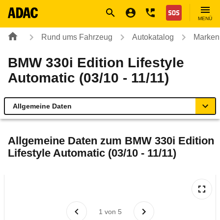
Navigation
Suche
Seiteninhalt
Fußzeile
Nothilfe
MENÜ
Rund ums Fahrzeug
Autokatalog
Marken
BMW 330i Edition Lifestyle
Automatic (03/10 - 11/11)
Allgemeine Daten
Allgemeine Daten
Allgemeine Daten zum
BMW 330i Edition
Lifestyle Automatic (03/10 - 11/11)
Technische Daten
Ähnliche Autotests
Laufende Kosten
1
von
5