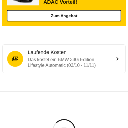
ADAC Vorteil!
Zum Angebot
Laufende Kosten
Das kostet ein BMW 330i Edition
Lifestyle Automatic (03/10 - 11/11)
Testergebnisse von ähnlichen Autos
Laufende Kosten
Rückrufe & Mängel des BMW 3er-Reihe
Technische Daten des
BMW 330i Edition L
Hier finden Sie eine Übersicht aller Autotests aus de
Individuelle Berechnung
Berechnung