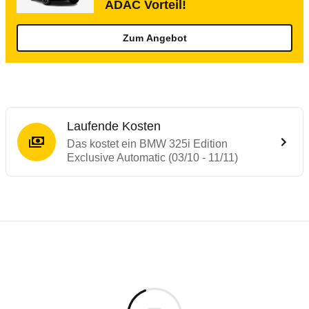
ADAC Vorteil!
Zum Angebot
Laufende Kosten
Das kostet ein BMW 325i Edition
Exclusive Automatic (03/10 - 11/11)
Testergebnisse von ähnlichen Autos
Laufende Kosten
Rückrufe & Mängel des BMW 3er-Reihe
Technische Daten des
BMW 325i Edition E
Hier finden Sie eine Übersicht aller Autotests aus de
Individuelle Berechnung
Berechnung