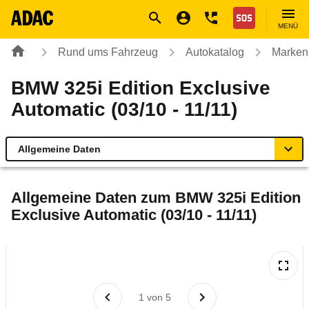
Navigation
Suche
Seiteninhalt
Fußzeile
Nothilfe
MENÜ
Rund ums Fahrzeug
Autokatalog
Marken
BMW 325i Edition Exclusive
Automatic (03/10 - 11/11)
Allgemeine Daten
Allgemeine Daten
Allgemeine Daten zum
BMW 325i Edition
Exclusive Automatic (03/10 - 11/11)
Technische Daten
Ähnliche Autotests
Laufende Kosten
1
von
5