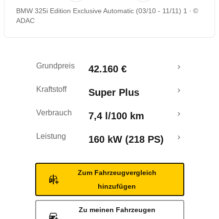
BMW 325i Edition Exclusive Automatic (03/10 - 11/11) 1
©
Rückrufe & Mängel
ADAC
Grundpreis
42.160 €
Kraftstoff
Super Plus
Verbrauch
7,4 l/100 km
Leistung
160 kW (218 PS)
Zum Fahrzeugvergleich
hinzufügen
Zu meinen Fahrzeugen