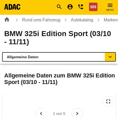
Navigation
Suche
Seiteninhalt
Fußzeile
Nothilfe
MENÜ
Rund ums Fahrzeug
Autokatalog
Marken
BMW 325i Edition Sport (03/10
- 11/11)
Allgemeine Daten
Allgemeine Daten
Allgemeine Daten zum
BMW 325i Edition
Sport (03/10 - 11/11)
Technische Daten
Ähnliche Autotests
Laufende Kosten
1
von
5