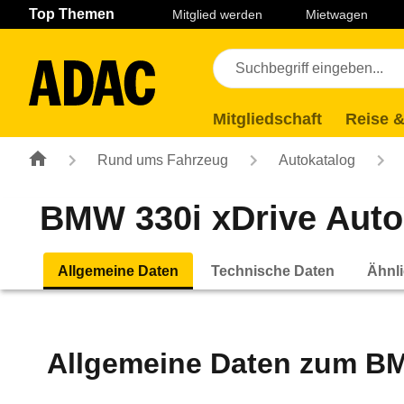
Navigation
Suche
Seiteninhalt
Fußzeile
Top Themen
Mitglied werden
Mietwagen
Mitgliedschaft
Reise &
Rund ums Fahrzeug
Autokatalog
BMW 330i xDrive Autom
Allgemeine Daten
Technische Daten
Ähnli
Allgemeine Daten zum
BM