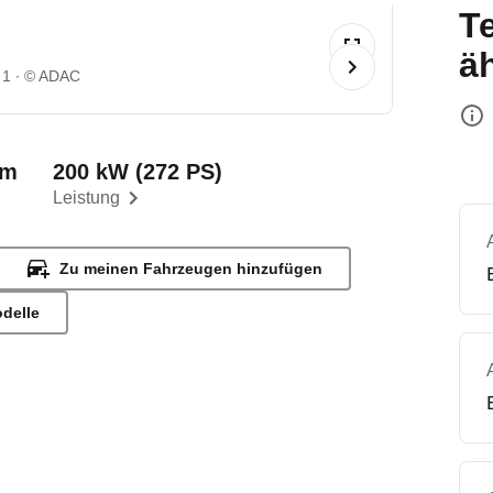
T
ä
 1
© ADAC
km
200 kW (272 PS)
Leistung
Zu meinen Fahrzeugen hinzufügen
odelle