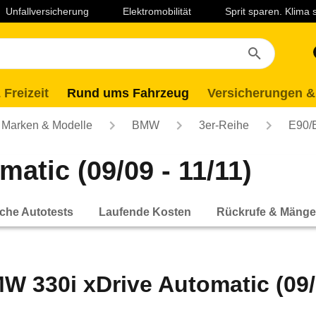
Unfallversicherung
Elektromobilität
Sprit sparen. Klima
 Freizeit
Rund ums Fahrzeug
Versicherungen &
Marken & Modelle
BMW
3er-Reihe
E90/
atic (09/09 - 11/11)
che Autotests
Laufende Kosten
Rückrufe & Mänge
W 330i xDrive Automatic (09/0