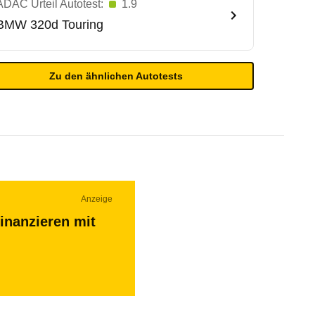
ADAC Urteil Autotest:
1.9
BMW
320d Touring
Zu den ähnlichen Autotests
Anzeige
inanzieren mit