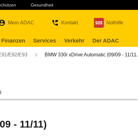
 schützen
Gesundheit
Mein ADAC
Kontakt
Nothilfe
 Finanzen
Services
Verkehr
Der ADAC
E91/E92/E93
BMW 330i xDrive Automatic (09/09 - 11/1
l
9 - 11/11)