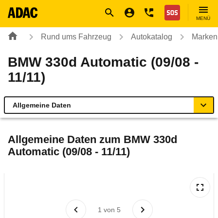
Navigation
Suche
Seiteninhalt
Fußzeile
Nothilfe
MENÜ
Rund ums Fahrzeug
Autokatalog
Marken
BMW 330d Automatic (09/08 -
11/11)
Allgemeine Daten
Allgemeine Daten
Allgemeine Daten zum
BMW 330d
Automatic (09/08 - 11/11)
Technische Daten
Ähnliche Autotests
Laufende Kosten
1
von
5