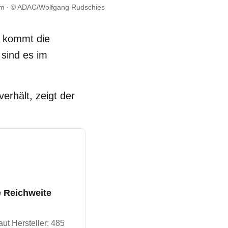
em
© ADAC/Wolfgang Rudschies
e kommt die
sind es im
erhält, zeigt der
 Reichweite
aut Hersteller:
485