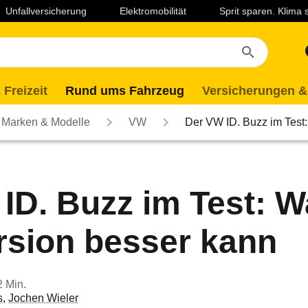
Unfallversicherung
Elektromobilität
Sprit sparen. Klima
 Freizeit
Rund ums Fahrzeug
Versicherungen &
Marken & Modelle
VW
Der VW ID. Buzz im Test
ID. Buzz im Test: W
rsion besser kann
2 Min.
s
,
Jochen Wieler