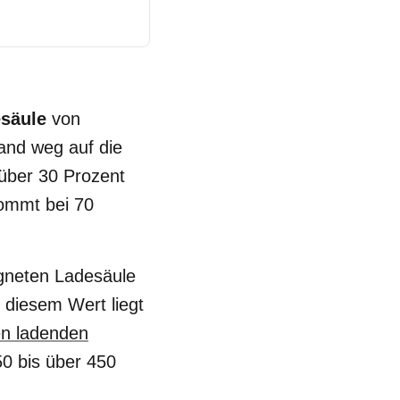
esäule
von
and weg auf die
 über 30 Prozent
kommt bei 70
igneten Ladesäule
 diesem Wert liegt
en ladenden
50 bis über 450