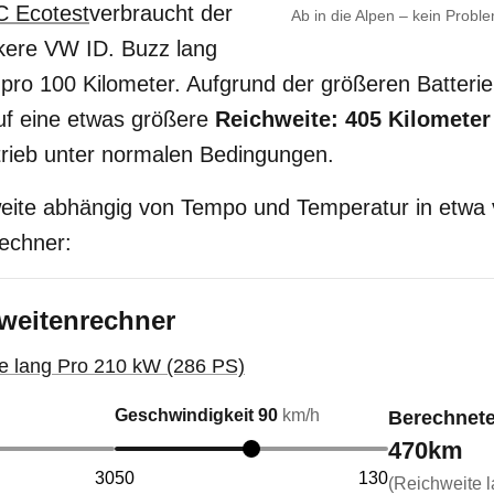
 Ecotest
verbraucht der
Ab in die Alpen – kein Probl
kere VW ID. Buzz lang
pro 100 Kilometer. Aufgrund der größeren Batteri
uf eine etwas größere
Reichweite: 405 Kilometer
rieb unter normalen Bedingungen.
eite abhängig von Tempo und Temperatur in etwa v
echner:
weitenrechner
 lang Pro 210 kW (286 PS)
Geschwindigkeit
90
km/h
Berechnete
470
km
30
50
130
(Reichweite l