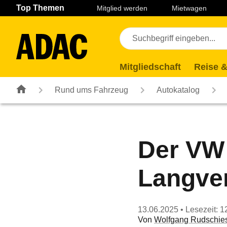
Navigation
Suche
Seiteninhalt
Fußzeile
Top Themen
Mitglied werden
Mietwagen
Mitgliedschaft
Reise &
Rund ums Fahrzeug
Autokatalog
Der VW 
Langve
13.06.2025
• Lesezeit: 1
Von
Wolfgang Rudschie