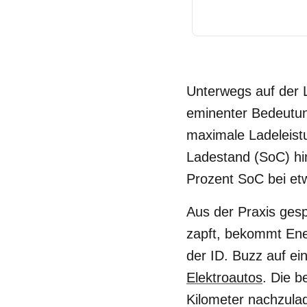
Unterwegs auf der 
eminenter Bedeutun
maximale Ladeleistu
Ladestand (SoC) hin
Prozent SoC bei et
Aus der Praxis ges
zapft, bekommt Ener
der ID. Buzz auf ei
Elektroautos
. Die b
Kilometer nachzula