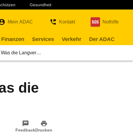
 schützen
Gesundheit
Mein ADAC
Kontakt
Nothilfe
 Finanzen
Services
Verkehr
Der ADAC
: Was die Langver…
as die
Feedback
Drucken