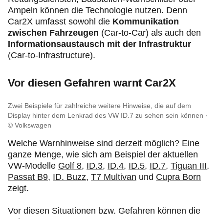
Ampeln können die Technologie nutzen. Denn
Car2X umfasst sowohl die
Kommunikation
zwischen Fahrzeugen
(Car-to-Car) als auch den
Informationsaustausch mit der Infrastruktur
(Car-to-Infrastructure).
Vor diesen Gefahren warnt Car2X
Zwei Beispiele für zahlreiche weitere Hinweise, die auf dem
Display hinter dem Lenkrad des VW ID.7 zu sehen sein können
© Volkswagen
Welche Warnhinweise sind derzeit möglich? Eine
ganze Menge, wie sich am Beispiel der aktuellen
VW-Modelle
Golf 8
,
ID.3
,
ID.4
,
ID.5
,
ID.7
,
Tiguan III
,
Passat B9
,
ID. Buzz
,
T7 Multivan
und
Cupra Born
zeigt.
Vor diesen Situationen bzw. Gefahren können die