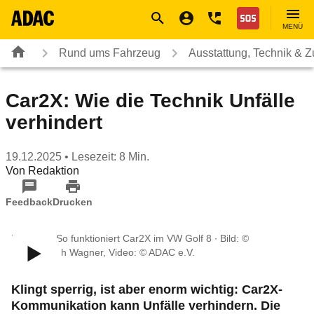
Navigation
Suche
Seiteninhalt
Fußzeile
Nothilfe
MENÜ
Rund ums Fahrzeug
Ausstattung, Technik & 
Car2X: Wie die Technik Unfälle
verhindert
19.12.2025
• Lesezeit: 8 Min.
Von
Redaktion
Feedback
Drucken
Im Video: So funktioniert Car2X im VW Golf 8 ∙ Bild: ©
ADAC/Ralph Wagner, Video: © ADAC e.V.
Klingt sperrig, ist aber enorm wichtig: Car2X-
Kommunikation kann Unfälle verhindern. Die