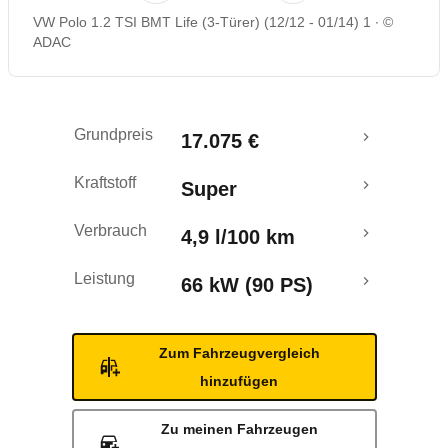
VW Polo 1.2 TSI BMT Life (3-Türer) (12/12 - 01/14) 1
©
Rückrufe & Mängel
ADAC
Crashtest
Grundpreis
17.075 €
Kraftstoff
Super
Verbrauch
4,9 l/100 km
Leistung
66 kW (90 PS)
Zum Fahrzeugvergleich
hinzufügen
Zu meinen Fahrzeugen