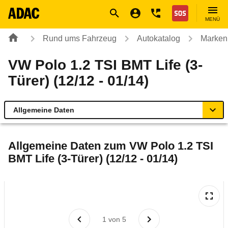
Navigation
Suche
Seiteninhalt
Fußzeile
Nothilfe
MENÜ
Rund ums Fahrzeug
Autokatalog
Marken
VW Polo 1.2 TSI BMT Life (3-
Türer) (12/12 - 01/14)
Allgemeine Daten
Allgemeine Daten
Allgemeine Daten zum
VW Polo 1.2 TSI
BMT Life (3-Türer) (12/12 - 01/14)
Technische Daten
Ähnliche Autotests
Laufende Kosten
1
von
5