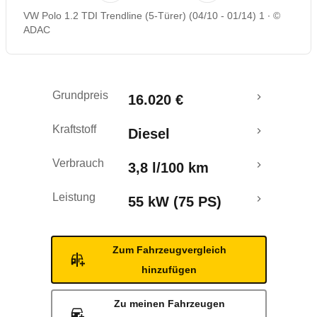
VW Polo 1.2 TDI Trendline (5-Türer) (04/10 - 01/14) 1
©
Rückrufe & Mängel
ADAC
Crashtest
Grundpreis
16.020 €
Kraftstoff
Diesel
Verbrauch
3,8 l/100 km
Leistung
55 kW (75 PS)
Zum Fahrzeugvergleich
hinzufügen
Zu meinen Fahrzeugen