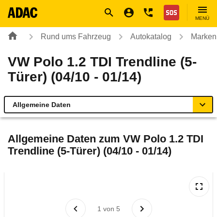
Navigation
Suche
Seiteninhalt
Fußzeile
Nothilfe
MENÜ
Rund ums Fahrzeug
Autokatalog
Marken
VW Polo 1.2 TDI Trendline (5-
Türer) (04/10 - 01/14)
Allgemeine Daten
Allgemeine Daten
Allgemeine Daten zum
VW Polo 1.2 TDI
Trendline (5-Türer) (04/10 - 01/14)
Technische Daten
Ähnliche Autotests
Laufende Kosten
1
von
5