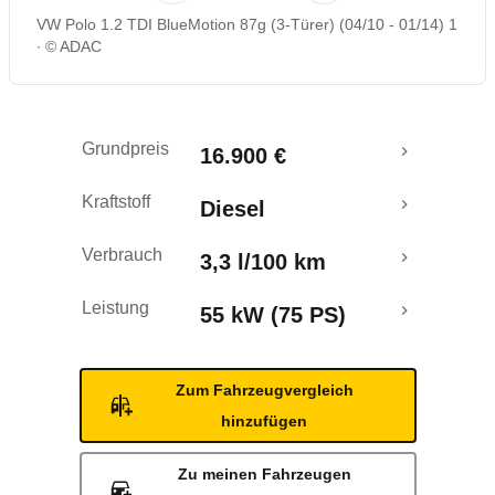
VW Polo 1.2 TDI BlueMotion 87g (3-Türer) (04/10 - 01/14) 1
Rückrufe & Mängel
© ADAC
Crashtest
Grundpreis
16.900 €
Kraftstoff
Diesel
Verbrauch
3,3 l/100 km
Leistung
55 kW (75 PS)
Zum Fahrzeugvergleich
hinzufügen
Zu meinen Fahrzeugen