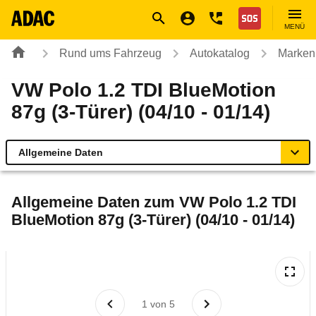
Navigation
Suche
Seiteninhalt
Fußzeile
Nothilfe
MENÜ
Rund ums Fahrzeug
Autokatalog
Marken
VW Polo 1.2 TDI BlueMotion
87g (3-Türer) (04/10 - 01/14)
Allgemeine Daten
Allgemeine Daten
Allgemeine Daten zum
VW Polo 1.2 TDI
BlueMotion 87g (3-Türer) (04/10 - 01/14)
Technische Daten
Ähnliche Autotests
Laufende Kosten
1
von
5