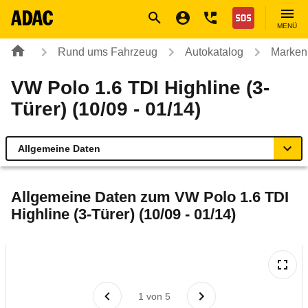
Navigation
Suche
Seiteninhalt
Fußzeile
Nothilfe
MENÜ
Rund ums Fahrzeug
Autokatalog
Marken
VW Polo 1.6 TDI Highline (3-
Türer) (10/09 - 01/14)
Allgemeine Daten
Allgemeine Daten
Allgemeine Daten zum
VW Polo 1.6 TDI
Highline (3-Türer) (10/09 - 01/14)
Technische Daten
Ähnliche Autotests
Laufende Kosten
1
von
5