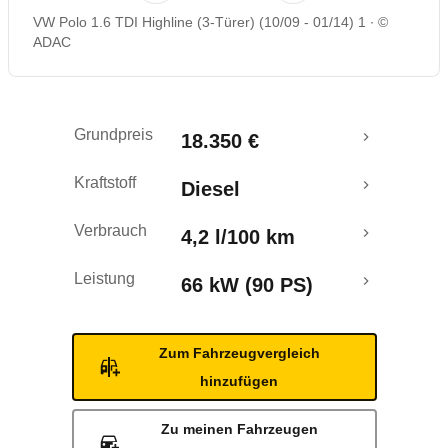
VW Polo 1.6 TDI Highline (3-Türer) (10/09 - 01/14) 1
©
Rückrufe & Mängel
ADAC
Crashtest
Grundpreis
18.350 €
Kraftstoff
Diesel
Verbrauch
4,2 l/100 km
Leistung
66 kW (90 PS)
Zum Fahrzeugvergleich
hinzufügen
Zu meinen Fahrzeugen