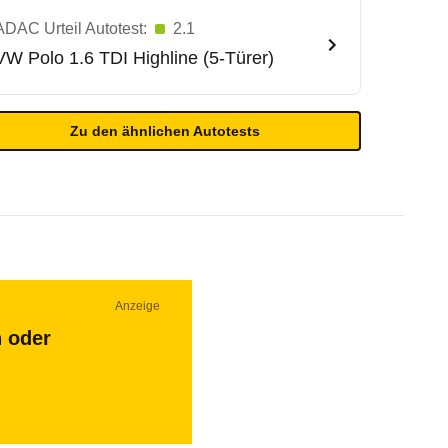
ADAC Urteil Autotest:
2.1
VW
Polo 1.6 TDI Highline (5-Türer)
Zu den ähnlichen Autotests
Anzeige
n oder