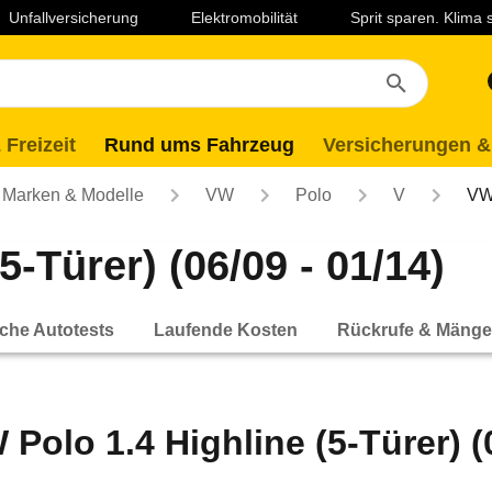
Unfallversicherung
Elektromobilität
Sprit sparen. Klima
 Freizeit
Rund ums Fahrzeug
Versicherungen &
Marken & Modelle
VW
Polo
V
VW 
5-Türer) (06/09 - 01/14)
che Autotests
Laufende Kosten
Rückrufe & Mänge
 Polo 1.4 Highline (5-Türer) (