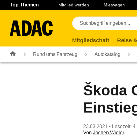
Navigation
Suche
Seiteninhalt
Fußzeile
Top Themen
Mitglied werden
Mietwagen
Mitgliedschaft
Reise &
Rund ums Fahrzeug
Autokatalog
Škoda C
Einstie
23.03.2021
• Lesezeit: 4
Von
Jochen Wieler