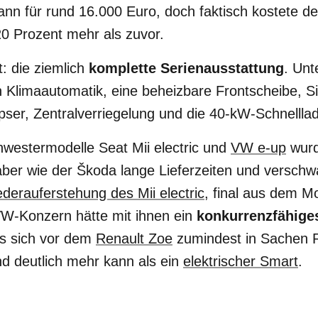
ann für rund 16.000 Euro, doch faktisch kostete d
0 Prozent mehr als zuvor.
: die ziemlich
komplette Serienausstattung
. Unt
 Klimaautomatik, eine beheizbare Frontscheibe, Si
ser, Zentralverriegelung und die 40-kW-Schnelllad
hwestermodelle Seat Mii electric und
VW e-up
wurd
aber wie der Škoda lange Lieferzeiten und verschw
derauferstehung des Mii electric
, final aus dem M
W-Konzern hätte mit ihnen ein
konkurrenzfähiges
s sich vor dem
Renault Zoe
zumindest in Sachen R
d deutlich mehr kann als ein
elektrischer Smart
.