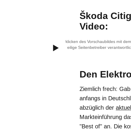
Škoda Citig
Video:
Durch Anklicken des Vorschaubildes mit dem 
ist der jeweilige Seitenbetreiber verantwortlic
Den Elektro
Ziemlich frech: Gab
anfangs in Deutsch
abzüglich der
aktue
Markteinführung da
"Best of" an. Die k