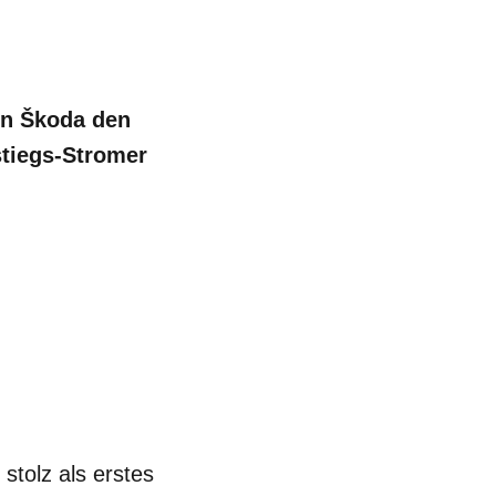
von Škoda den
stiegs-Stromer
V
stolz als erstes