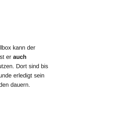
llbox kann der
ist er
auch
zen. Dort sind bis
nde erledigt sein
nden dauern.