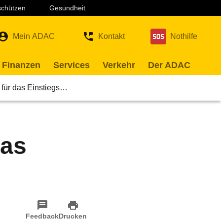
 schützen
Gesundheit
Mein ADAC
Kontakt
Nothilfe
 Finanzen
Services
Verkehr
Der ADAC
 für das Einstiegs…
das
Feedback
Drucken