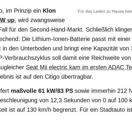
o, im Prinzip ein
Klon
Für das Laden zu Hause biet
VW up
, wird zwangsweise
all für den Second-Hand-Markt. Schließlich kling
echend: Die Lithium-Ionen-Batterie passt mit eine
t in den Unterboden und bringt eine Kapazität von
-Verbrauchszyklus soll damit eine Reichweite von
augleicher
Seat Mii electric kam im ersten ADAC Te
ebnis ist auf den Citigo übertragbar.
efert
maßvolle 61 kW/83 PS
sowie immerhin 212
 Beschleunigung von 12,3 Sekunden von 0 auf 100 
it ist auf 130 km/h begrenzt. Für ein Stadtauto is