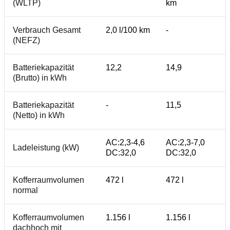
(WLTP)
km
Verbrauch Gesamt
2,0 l/100 km
-
(NEFZ)
Batteriekapazität
12,2
14,9
(Brutto) in kWh
Batteriekapazität
-
11,5
(Netto) in kWh
AC:2,3-4,6
AC:2,3-7,0
Ladeleistung (kW)
DC:32,0
DC:32,0
Kofferraumvolumen
472 l
472 l
normal
Kofferraumvolumen
1.156 l
1.156 l
dachhoch mit