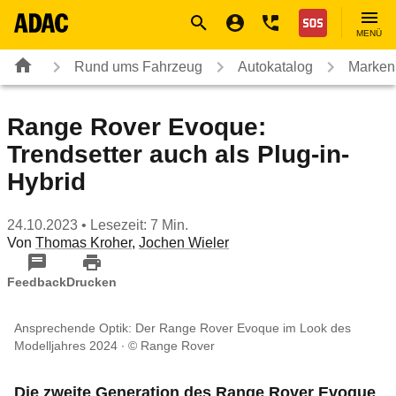
Navigation
Suche
Seiteninhalt
Fußzeile
Nothilfe
MENÜ
Rund ums Fahrzeug
Autokatalog
Marken
Range Rover Evoque:
Trendsetter auch als Plug-in-
Hybrid
24.10.2023
• Lesezeit: 7 Min.
Von
Thomas Kroher
,
Jochen Wieler
Feedback
Drucken
Ansprechende Optik: Der Range Rover Evoque im Look des
Modelljahres 2024
© Range Rover
Die zweite Generation des Range Rover Evoque