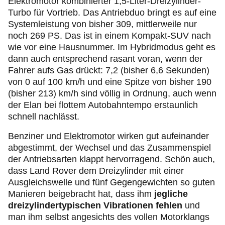
Elektromotor kombinierter 1,5-Liter-Dreizylinder-
Turbo für Vortrieb. Das Antriebduo bringt es auf eine
Systemleistung von bisher 309, mittlerweile nur
noch 269 PS. Das ist in einem Kompakt-SUV nach
wie vor eine Hausnummer. Im Hybridmodus geht es
dann auch entsprechend rasant voran, wenn der
Fahrer aufs Gas drückt: 7,2 (bisher 6,6 Sekunden)
von 0 auf 100 km/h und eine Spitze von bisher 190
(bisher 213) km/h sind völlig in Ordnung, auch wenn
der Elan bei flottem Autobahntempo erstaunlich
schnell nachlässt.
Benziner und
Elektromotor
wirken gut aufeinander
abgestimmt, der Wechsel und das Zusammenspiel
der Antriebsarten klappt hervorragend. Schön auch,
dass Land Rover dem Dreizylinder mit einer
Ausgleichswelle und fünf Gegengewichten so guten
Manieren beigebracht hat, dass ihm
jegliche
dreizylindertypischen Vibrationen fehlen
und
man ihm selbst angesichts des vollen Motorklangs