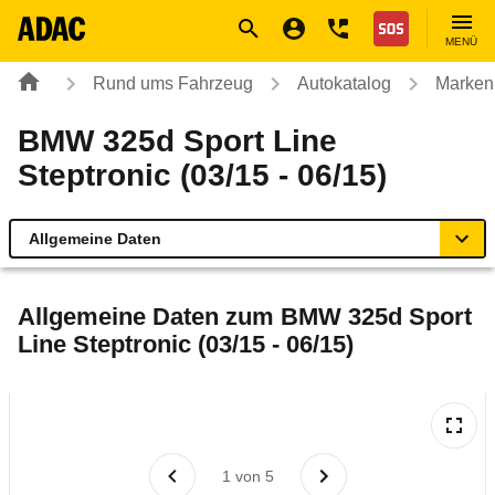
Navigation
Suche
Seiteninhalt
Fußzeile
Nothilfe
MENÜ
Rund ums Fahrzeug
Autokatalog
Marken
BMW 325d Sport Line
Steptronic (03/15 - 06/15)
Allgemeine Daten
Allgemeine Daten
Allgemeine Daten zum
BMW 325d Sport
Line Steptronic (03/15 - 06/15)
Technische Daten
Ähnliche Autotests
Laufende Kosten
1
von
5