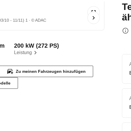
T
ä
3/10 - 11/11) 1
© ADAC
km
200 kW (272 PS)
Leistung
Zu meinen Fahrzeugen hinzufügen
odelle