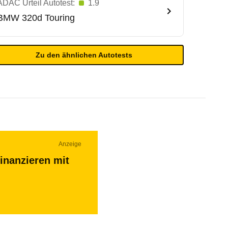
ADAC Urteil Autotest:
1.9
BMW
320d Touring
Zu den ähnlichen Autotests
Anzeige
inanzieren mit