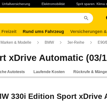
Unfallversicherung
Elektromobilität
Sprit sparen. Klima
 Freizeit
Rund ums Fahrzeug
Versicherungen &
Marken & Modelle
BMW
3er-Reihe
E90/
t xDrive Automatic (03/10
che Autotests
Laufende Kosten
Rückrufe & Mänge
W 330i Edition Sport xDrive A