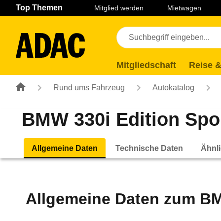
Navigation
Suche
Seiteninhalt
Fußzeile
Top Themen
Mitglied werden
Mietwagen
Mitgliedschaft
Reise &
Rund ums Fahrzeug
Autokatalog
BMW 330i Edition Spor
Allgemeine Daten
Technische Daten
Ähnli
Allgemeine Daten zum
BM