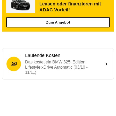
Leasen oder finanzieren mit
ADAC Vorteil!
Zum Angebot
Laufende Kosten
Das kostet ein BMW 325i Edition
Lifestyle xDrive Automatic (03/10 -
11/11)
Testergebnisse von ähnlichen Autos
Laufende Kosten
Rückrufe & Mängel des BMW 3er-Reihe
Technische Daten des
BMW 325i Edition L