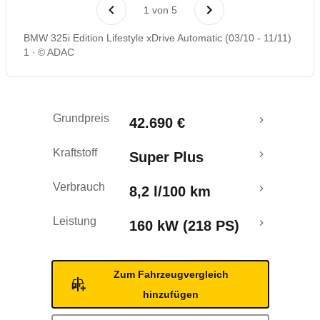
Laufende Kosten
1
von
5
BMW 325i Edition Lifestyle xDrive Automatic (03/10 - 11/11)
Rückrufe & Mängel
1
© ADAC
Grundpreis
42.690 €
Kraftstoff
Super Plus
Verbrauch
8,2 l/100 km
Leistung
160 kW (218 PS)
Zum Fahrzeugvergleich
hinzufügen