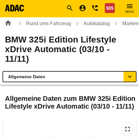
Navigation
Suche
Seiteninhalt
Fußzeile
Nothilfe
MENÜ
Rund ums Fahrzeug
Autokatalog
Marken
BMW 325i Edition Lifestyle
xDrive Automatic (03/10 -
11/11)
Allgemeine Daten
Allgemeine Daten
Allgemeine Daten zum
BMW 325i Edition
Lifestyle xDrive Automatic (03/10 - 11/11)
Technische Daten
Ähnliche Autotests