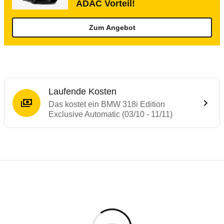
ADAC Vorteil!
Zum Angebot
Laufende Kosten
Das kostet ein BMW 318i Edition
Exclusive Automatic (03/10 - 11/11)
Testergebnisse von ähnlichen Autos
Laufende Kosten
Rückrufe & Mängel des BMW 3er-Reihe
Technische Daten des
BMW 318i Edition E
Hier finden Sie eine Übersicht aller Autotests aus de
Individuelle Berechnung
Berechnung