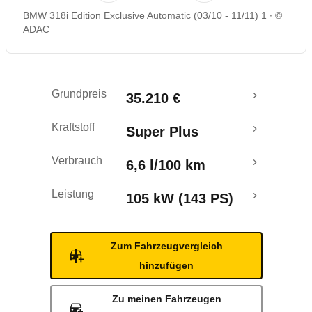
BMW 318i Edition Exclusive Automatic (03/10 - 11/11) 1
©
Rückrufe & Mängel
ADAC
Grundpreis
35.210 €
Kraftstoff
Super Plus
Verbrauch
6,6 l/100 km
Leistung
105 kW (143 PS)
Zum Fahrzeugvergleich
hinzufügen
Zu meinen Fahrzeugen