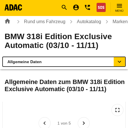
Navigation
Suche
Seiteninhalt
Fußzeile
Nothilfe
MENÜ
Rund ums Fahrzeug
Autokatalog
Marken
BMW 318i Edition Exclusive
Automatic (03/10 - 11/11)
Allgemeine Daten
Allgemeine Daten
Allgemeine Daten zum
BMW 318i Edition
Exclusive Automatic (03/10 - 11/11)
Technische Daten
Ähnliche Autotests
Laufende Kosten
1
von
5