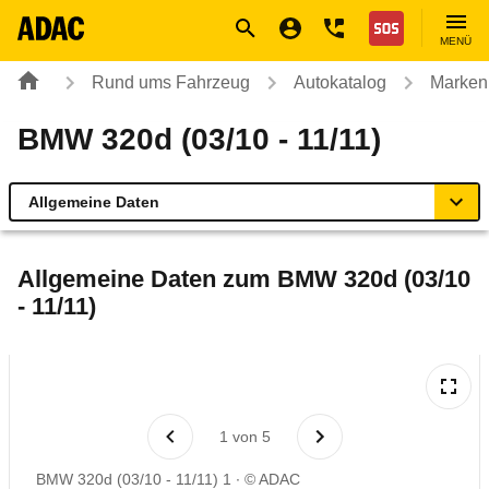
Navigation
Suche
Seiteninhalt
Fußzeile
Nothilfe
MENÜ
Rund ums Fahrzeug
Autokatalog
Marken
BMW 320d (03/10 - 11/11)
Allgemeine Daten
Allgemeine Daten
Allgemeine Daten zum
BMW 320d (03/10
- 11/11)
Technische Daten
Ähnliche Autotests
Laufende Kosten
1
von
5
BMW 320d (03/10 - 11/11) 1
© ADAC