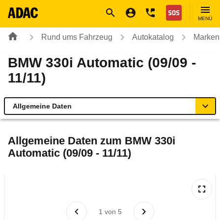
Navigation
Suche
Seiteninhalt
Fußzeile
Nothilfe
MENÜ
Rund ums Fahrzeug
Autokatalog
Marken
BMW 330i Automatic (09/09 -
11/11)
Allgemeine Daten
Allgemeine Daten
Allgemeine Daten zum
BMW 330i
Automatic (09/09 - 11/11)
Technische Daten
Ähnliche Autotests
Laufende Kosten
1
von
5