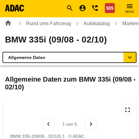
Navigation
Suche
Seiteninhalt
Fußzeile
Nothilfe
MENÜ
Rund ums Fahrzeug
Autokatalog
Marken
BMW 335i (09/08 - 02/10)
Allgemeine Daten
Allgemeine Daten
Allgemeine Daten zum
BMW 335i (09/08 -
02/10)
Technische Daten
Ähnliche Autotests
Laufende Kosten
1
von
5
BMW 335i (09/08 - 02/10) 1
© ADAC