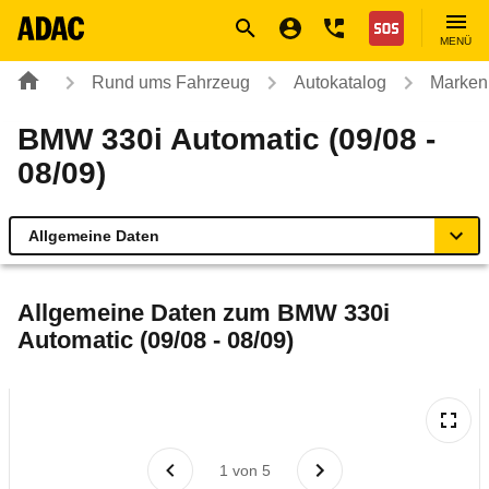
Navigation
Suche
Seiteninhalt
Fußzeile
Nothilfe
MENÜ
Rund ums Fahrzeug
Autokatalog
Marken
BMW 330i Automatic (09/08 -
08/09)
Allgemeine Daten
Allgemeine Daten
Allgemeine Daten zum
BMW 330i
Automatic (09/08 - 08/09)
Technische Daten
Ähnliche Autotests
Laufende Kosten
1
von
5