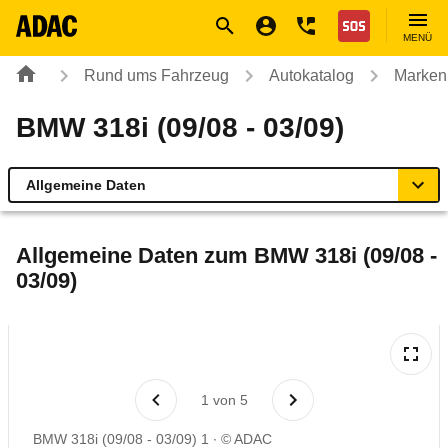
Navigation
Suche
Seiteninhalt
Fußzeile
Nothilfe
MENÜ
Rund ums Fahrzeug
Autokatalog
Marken
BMW 318i (09/08 - 03/09)
Allgemeine Daten
Allgemeine Daten
Allgemeine Daten zum
BMW 318i (09/08 -
03/09)
Technische Daten
Ähnliche Autotests
Laufende Kosten
1
von
5
BMW 318i (09/08 - 03/09) 1
© ADAC