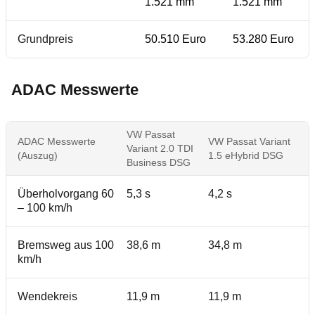
1.521 mm
1.521 mm
Grundpreis
50.510 Euro
53.280 Euro
ADAC Messwerte
VW Passat
ADAC Messwerte
VW Passat Variant
Variant 2.0 TDI
(Auszug)
1.5 eHybrid DSG
Business DSG
Überholvorgang 60
5,3 s
4,2 s
– 100 km/h
Bremsweg aus 100
38,6 m
34,8 m
km/h
Wendekreis
11,9 m
11,9 m