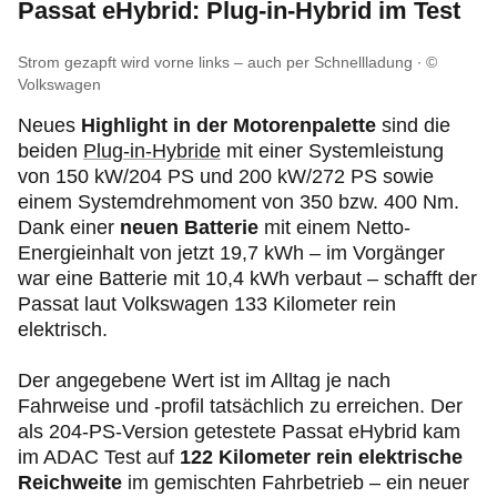
Passat eHybrid:
Plug‑in
-Hybrid im Test
Strom gezapft wird vorne links – auch per Schnellladung
©
Volkswagen
Neues
Highlight in der Motorenpalette
sind die
beiden
Plug‑in
-Hybride
mit einer Systemleistung
von 150 kW/204 PS und 200 kW/272 PS sowie
einem Systemdrehmoment von 350 bzw. 400 Nm.
Dank einer
neuen Batterie
mit einem Netto-
Energieinhalt von jetzt 19,7 kWh – im Vorgänger
war eine Batterie mit 10,4 kWh verbaut – schafft der
Passat laut Volkswagen 133 Kilometer rein
elektrisch.
Der angegebene Wert ist im Alltag je nach
Fahrweise und -profil tatsächlich zu erreichen. Der
als 204-PS-Version getestete Passat eHybrid kam
im ADAC Test auf
122 Kilometer rein elektrische
Reichweite
im gemischten Fahrbetrieb – ein neuer