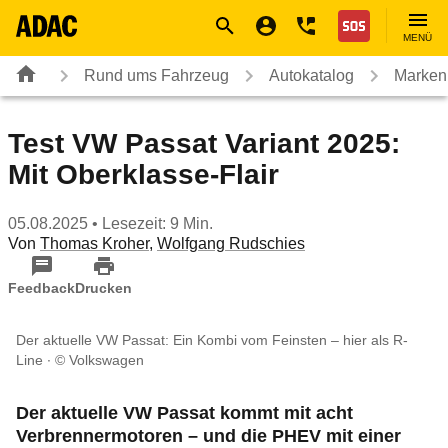
Navigation
Suche
Seiteninhalt
Fußzeile
Nothilfe
MENÜ
Rund ums Fahrzeug
Autokatalog
Marken
Test VW Passat Variant 2025:
Mit Oberklasse-Flair
05.08.2025
• Lesezeit: 9 Min.
Von
Thomas Kroher
,
Wolfgang Rudschies
Feedback
Drucken
Der aktuelle VW Passat: Ein Kombi vom Feinsten – hier als R-
Line
© Volkswagen
Der aktuelle VW Passat kommt mit acht
Verbrennermotoren – und die PHEV mit einer