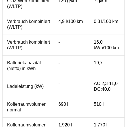
CO2-Wert kombiniert
130 g/km
7 g/km
(WLTP)
Verbrauch kombiniert
4,9 l/100 km
0,3 l/100 km
(WLTP)
Verbrauch kombiniert
-
16,0
(WLTP)
kWh/100 km
Batteriekapazität
-
19,7
(Netto) in kWh
-
AC:2,3-11,0
Ladeleistung (kW)
DC:40,0
Kofferraumvolumen
690 l
510 l
normal
Kofferraumvolumen
1.920 l
1.770 l