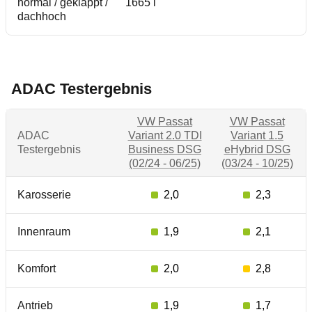
normal / geklappt /
1665 l
dachhoch
ADAC Testergebnis
VW Passat
VW Passat
ADAC
Variant 2.0 TDI
Variant 1.5
Testergebnis
Business DSG
eHybrid DSG
(02/24 - 06/25)
(03/24 - 10/25)
Karosserie
2,0
2,3
Innenraum
1,9
2,1
Komfort
2,0
2,8
Antrieb
1,9
1,7