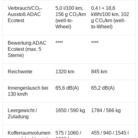
Verbrauch/CO₂-
5,0 l/100 km,
0,4 l + 18,6
Ausstoß ADAC
156 g CO₂/km
kWh/100 km, 102
Ecotest
(well-to-
g CO₂/km (well-
Wheel)
to-Wheel)
Bewertung ADAC
****
****
Ecotest (max. 5
Sterne)
Reichweite
1320 km
845 km
Innengeräusch bei
65,6 dB(A)
65,2 dB(A)
130 km/h
Leergewicht /
1650 / 590 kg
1784 / 566 kg
Zuladung
Kofferraumvolumen
575 / 1060 /
455 / 940 / 1545 l