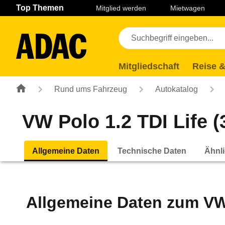
Navigation
Suche
Seiteninhalt
Fußzeile
Top Themen
Mitglied werden
Mietwagen
Mitgliedschaft
Reise &
Rund ums Fahrzeug
Autokatalog
VW Polo 1.2 TDI Life (3
Allgemeine Daten
Technische Daten
Ähnli
Allgemeine Daten zum
VW