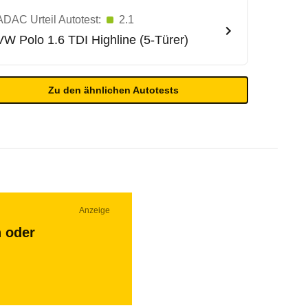
ADAC Urteil Autotest:
2.1
VW
Polo 1.6 TDI Highline (5-Türer)
Zu den ähnlichen Autotests
Anzeige
n oder