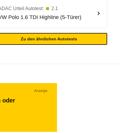
ADAC Urteil Autotest:
2.1
VW
Polo 1.6 TDI Highline (5-Türer)
Zu den ähnlichen Autotests
Anzeige
n oder