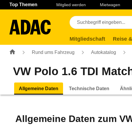
Navigation
Suche
Seiteninhalt
Fußzeile
Top Themen
Mitglied werden
Mietwagen
Mitgliedschaft
Reise &
Rund ums Fahrzeug
Autokatalog
VW Polo 1.6 TDI Match 
Allgemeine Daten
Technische Daten
Ähnli
Allgemeine Daten zum
VW