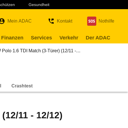
 schützen
Gesundheit
Mein ADAC
Kontakt
Nothilfe
 Finanzen
Services
Verkehr
Der ADAC
Polo 1.6 TDI Match (3-Türer) (12/11 -…
l
Crashtest
(12/11 - 12/12)