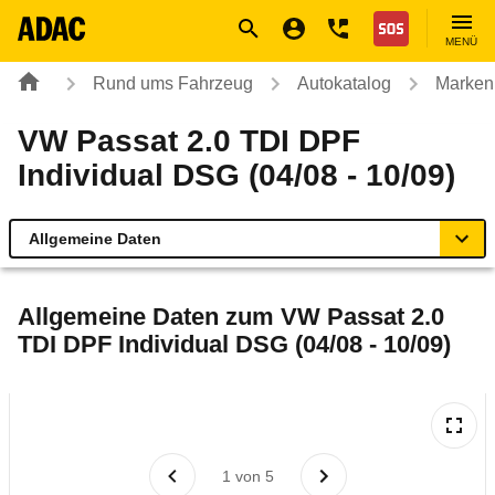
Navigation
Suche
Seiteninhalt
Fußzeile
Nothilfe
MENÜ
Rund ums Fahrzeug
Autokatalog
Marken
VW Passat 2.0 TDI DPF
Individual DSG (04/08 - 10/09)
Allgemeine Daten
Allgemeine Daten
Allgemeine Daten zum
VW Passat 2.0
TDI DPF Individual DSG (04/08 - 10/09)
Technische Daten
Ähnliche Autotests
Laufende Kosten
1
von
5