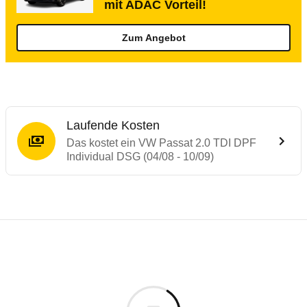
mit ADAC Vorteil!
Zum Angebot
Laufende Kosten
Das kostet ein VW Passat 2.0 TDI DPF
Individual DSG (04/08 - 10/09)
Testergebnisse von ähnlichen Autos
Laufende Kosten
Rückrufe & Mängel des VW Passat
Technische Daten des
VW Passat 2.0 TDI 
Hier finden Sie eine Übersicht aller Autotests aus de
Individuelle Berechnung
Berechnung