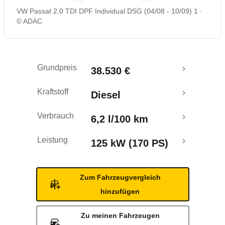
VW Passat 2.0 TDI DPF Individual DSG (04/08 - 10/09) 1
Rückrufe & Mängel
© ADAC
Grundpreis
38.530 €
Kraftstoff
Diesel
Verbrauch
6,2 l/100 km
Leistung
125 kW (170 PS)
Zum Fahrzeugvergleich
hinzufügen
Zu meinen Fahrzeugen