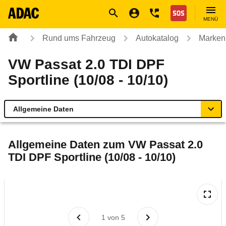
Navigation
Suche
Seiteninhalt
Fußzeile
Nothilfe
MENÜ
Rund ums Fahrzeug
Autokatalog
Marken
VW Passat 2.0 TDI DPF
Sportline (10/08 - 10/10)
Allgemeine Daten
Allgemeine Daten
Allgemeine Daten zum
VW Passat 2.0
TDI DPF Sportline (10/08 - 10/10)
Technische Daten
Ähnliche Autotests
Laufende Kosten
1
von
5