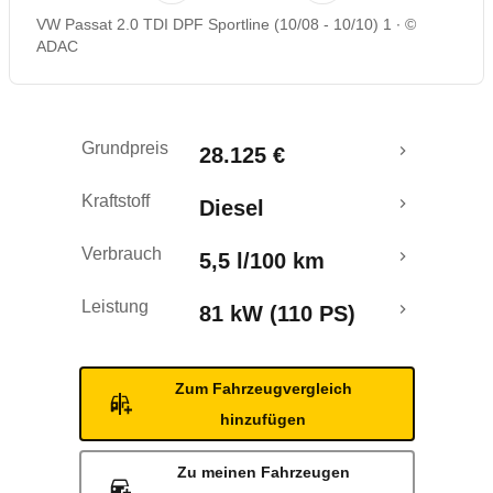
VW Passat 2.0 TDI DPF Sportline (10/08 - 10/10) 1
©
Rückrufe & Mängel
ADAC
Grundpreis
28.125 €
Kraftstoff
Diesel
Verbrauch
5,5 l/100 km
Leistung
81 kW (110 PS)
Zum Fahrzeugvergleich
hinzufügen
Zu meinen Fahrzeugen