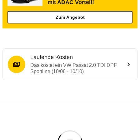
mit ADAC Vorteil!
Zum Angebot
Laufende Kosten
Das kostet ein VW Passat 2.0 TDI DPF
Sportline (10/08 - 10/10)
Testergebnisse von ähnlichen Autos
Laufende Kosten
Rückrufe & Mängel des VW Passat
Technische Daten des
VW Passat 2.0 TDI 
Hier finden Sie eine Übersicht aller Autotests aus de
Individuelle Berechnung
Berechnung
€