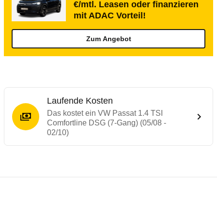
€/mtl. Leasen oder finanzieren
mit ADAC Vorteil!
Zum Angebot
Laufende Kosten
Das kostet ein VW Passat 1.4 TSI
Comfortline DSG (7-Gang) (05/08 -
02/10)
Testergebnisse von ähnlichen Autos
Laufende Kosten
Rückrufe & Mängel des VW Passat
Technische Daten des
VW Passat 1.4 TSI 