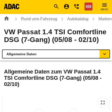
Navigation
Suche
Seiteninhalt
Fußzeile
Nothilfe
MENÜ
Rund ums Fahrzeug
Autokatalog
Marken
VW Passat 1.4 TSI Comfortline
DSG (7-Gang) (05/08 - 02/10)
Allgemeine Daten
Allgemeine Daten
Allgemeine Daten zum
VW Passat 1.4
TSI Comfortline DSG (7-Gang) (05/08 -
Technische Daten
02/10)
Ähnliche Autotests
Laufende Kosten