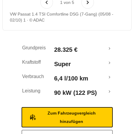
1
von
5
Rückrufe & Mängel
VW Passat 1.4 TSI Comfortline DSG (7-Gang) (05/08 -
02/10) 1
© ADAC
Grundpreis
28.325 €
Kraftstoff
Super
Verbrauch
6,4 l/100 km
Leistung
90 kW (122 PS)
Zum Fahrzeugvergleich
hinzufügen