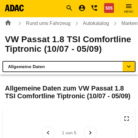
Navigation
Suche
Seiteninhalt
Fußzeile
Nothilfe
MENÜ
Rund ums Fahrzeug
Autokatalog
Marken
VW Passat 1.8 TSI Comfortline
Tiptronic (10/07 - 05/09)
Allgemeine Daten
Allgemeine Daten
Allgemeine Daten zum
VW Passat 1.8
TSI Comfortline Tiptronic (10/07 - 05/09)
Technische Daten
Ähnliche Autotests
Laufende Kosten
1
von
5