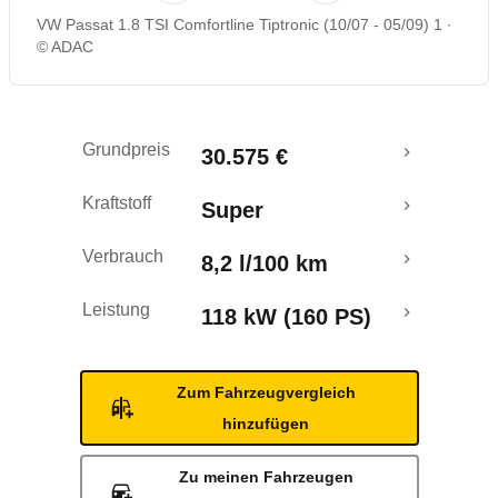
VW Passat 1.8 TSI Comfortline Tiptronic (10/07 - 05/09) 1
Rückrufe & Mängel
© ADAC
Grundpreis
30.575 €
Kraftstoff
Super
Verbrauch
8,2 l/100 km
Leistung
118 kW (160 PS)
Zum Fahrzeugvergleich
hinzufügen
Zu meinen Fahrzeugen