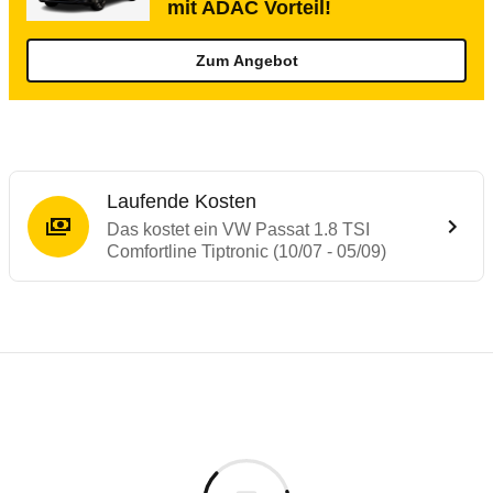
mit ADAC Vorteil!
Zum Angebot
Laufende Kosten
Das kostet ein VW Passat 1.8 TSI
Comfortline Tiptronic (10/07 - 05/09)
Testergebnisse von ähnlichen Autos
Laufende Kosten
Rückrufe & Mängel des VW Passat
Technische Daten des
VW Passat 1.8 TSI C
Hier finden Sie eine Übersicht aller Autotests aus de
Individuelle Berechnung
Berechnung