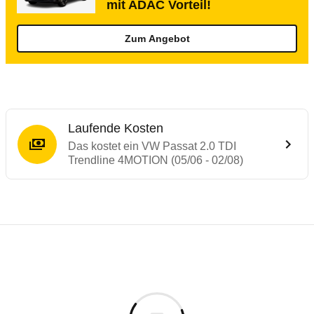
mit ADAC Vorteil!
Zum Angebot
Laufende Kosten
Das kostet ein VW Passat 2.0 TDI
Trendline 4MOTION (05/06 - 02/08)
Testergebnisse von ähnlichen Autos
Laufende Kosten
Rückrufe & Mängel des VW Passat
Technische Daten des
VW Passat 2.0 TDI 
Hier finden Sie eine Übersicht aller Autotests aus de
Individuelle Berechnung
Berechnung