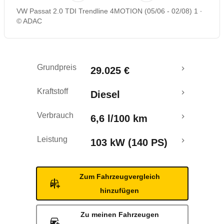
VW Passat 2.0 TDI Trendline 4MOTION (05/06 - 02/08) 1
Rückrufe & Mängel
© ADAC
Grundpreis
29.025 €
Kraftstoff
Diesel
Verbrauch
6,6 l/100 km
Leistung
103 kW (140 PS)
Zum Fahrzeugvergleich
hinzufügen
Zu meinen Fahrzeugen