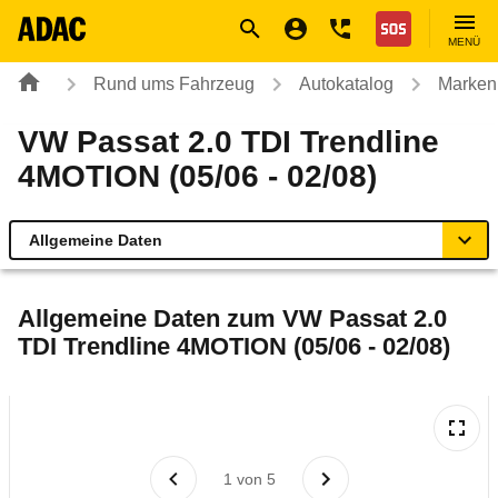
Navigation
Suche
Seiteninhalt
Fußzeile
Nothilfe
MENÜ
Rund ums Fahrzeug
Autokatalog
Marken
VW Passat 2.0 TDI Trendline
4MOTION (05/06 - 02/08)
Allgemeine Daten
Allgemeine Daten
Allgemeine Daten zum
VW Passat 2.0
TDI Trendline 4MOTION (05/06 - 02/08)
Technische Daten
Ähnliche Autotests
Laufende Kosten
1
von
5