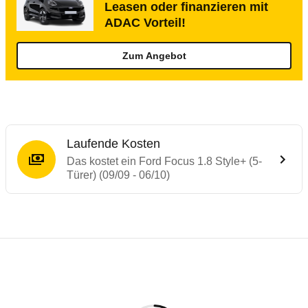
Leasen oder finanzieren mit
ADAC Vorteil!
Zum Angebot
Laufende Kosten
Das kostet ein Ford Focus 1.8 Style+ (5-
Türer) (09/09 - 06/10)
Testergebnisse von ähnlichen Autos
Laufende Kosten
Rückrufe & Mängel des Ford Focus
Technische Daten des
Ford Focus 1.8 Styl
Hier finden Sie eine Übersicht aller Autotests aus de
Individuelle Berechnung
Berechnung