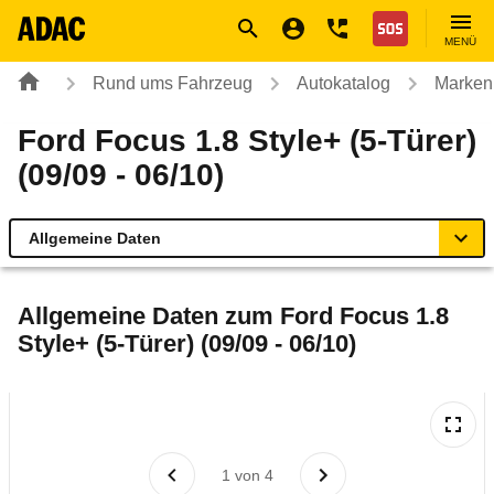
Navigation
Suche
Seiteninhalt
Fußzeile
Nothilfe
MENÜ
Rund ums Fahrzeug
Autokatalog
Marken
Ford Focus 1.8 Style+ (5-Türer)
(09/09 - 06/10)
Allgemeine Daten
Allgemeine Daten
Allgemeine Daten zum
Ford Focus 1.8
Style+ (5-Türer) (09/09 - 06/10)
Technische Daten
Ähnliche Autotests
Laufende Kosten
1
von
4