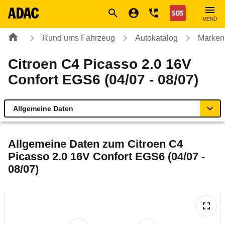
Navigation
Suche
Seiteninhalt
Fußzeile
Nothilfe
MENÜ
Rund ums Fahrzeug
Autokatalog
Marken
Citroen C4 Picasso 2.0 16V
Confort EGS6 (04/07 - 08/07)
Allgemeine Daten
Allgemeine Daten
Allgemeine Daten zum
Citroen C4
Picasso 2.0 16V Confort EGS6 (04/07 -
Technische Daten
08/07)
Ähnliche Autotests
Laufende Kosten