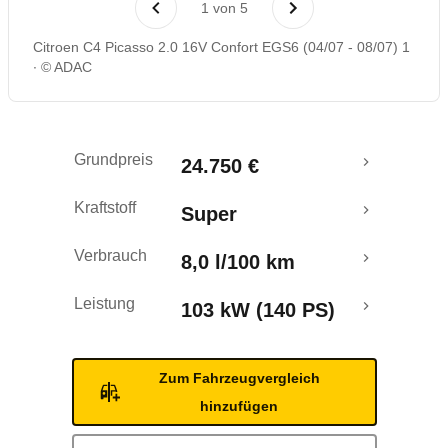
1
von
5
Rückrufe & Mängel
Citroen C4 Picasso 2.0 16V Confort EGS6 (04/07 - 08/07) 1
© ADAC
Crashtest
Grundpreis
24.750 €
Kraftstoff
Super
Verbrauch
8,0 l/100 km
Leistung
103 kW (140 PS)
Zum Fahrzeugvergleich
hinzufügen