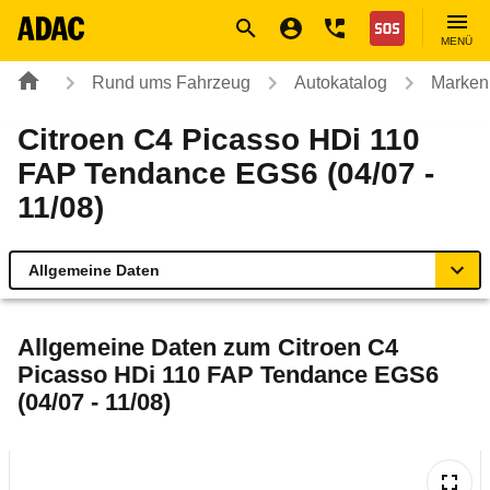
Navigation
Suche
Seiteninhalt
Fußzeile
Nothilfe
MENÜ
Rund ums Fahrzeug
Autokatalog
Marken
Citroen C4 Picasso HDi 110
FAP Tendance EGS6 (04/07 -
11/08)
Allgemeine Daten
Allgemeine Daten
Allgemeine Daten zum
Citroen C4
Picasso HDi 110 FAP Tendance EGS6
Technische Daten
(04/07 - 11/08)
Ähnliche Autotests