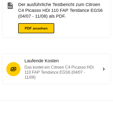
Der ausführliche Testbericht zum Citroen
C4 Picasso HDi 110 FAP Tendance EGS6
(04/07 - 11/08) als PDF.
PDF ansehen
Laufende Kosten
Das kostet ein Citroen C4 Picasso HDi
110 FAP Tendance EGS6 (04/07 -
11/08)
Testergebnisse von ähnlichen Autos
Laufende Kosten
Rückrufe & Mängel des Citroen C4 Picass
ADAC Ecotest
Crashtest Citroen C4 Picasso
Technische Daten des
Citroen C4 Picass