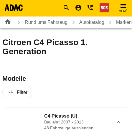
Navigation
Suche
Seiteninhalt
Fußzeile
Nothilfe
MENÜ
Rund ums Fahrzeug
Autokatalog
Marken
Citroen C4 Picasso 1.
Generation
Modelle
Filter
C4 Picasso (U)
Baujahr: 2007 - 2013
48
Fahrzeug
e
ausblenden