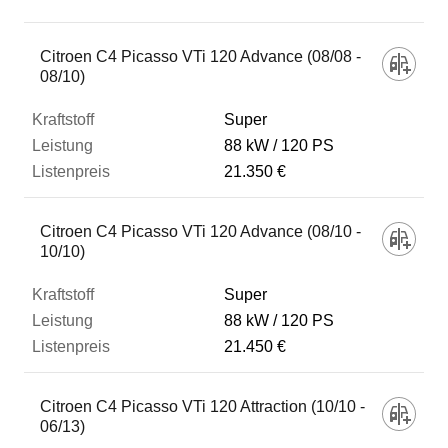
Fahrzeug
Citroen C4 Picasso VTi 120 Advance (08/08 -
08/10)
Kraftstoff
Super
88 kW
120 PS
21.350 €
Leistung
Citroen C4 Picasso VTi 120 Advance (08/10 -
Listenpreis
10/10)
Super
Zum Vergleich hinzufügen
88 kW
120 PS
21.450 €
Citroen C4 Picasso VTi 120 Attraction (10/10 -
06/13)