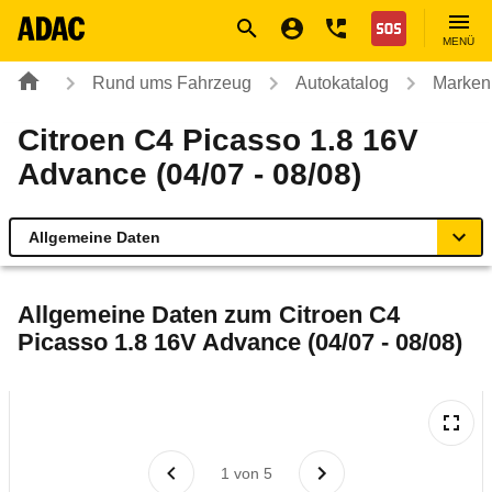
Navigation
Suche
Seiteninhalt
Fußzeile
Nothilfe
MENÜ
Rund ums Fahrzeug
Autokatalog
Marken
Citroen C4 Picasso 1.8 16V
Advance (04/07 - 08/08)
Allgemeine Daten
Allgemeine Daten
Allgemeine Daten zum
Citroen C4
Picasso 1.8 16V Advance (04/07 - 08/08)
Technische Daten
Ähnliche Autotests
Laufende Kosten
1
von
5