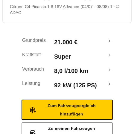
Citroen C4 Picasso 1.8 16V Advance (04/07 - 08/08) 1
©
Rückrufe & Mängel
ADAC
Crashtest
Grundpreis
21.000 €
Kraftstoff
Super
Verbrauch
8,0 l/100 km
Leistung
92 kW (125 PS)
Zum Fahrzeugvergleich
hinzufügen
Zu meinen Fahrzeugen