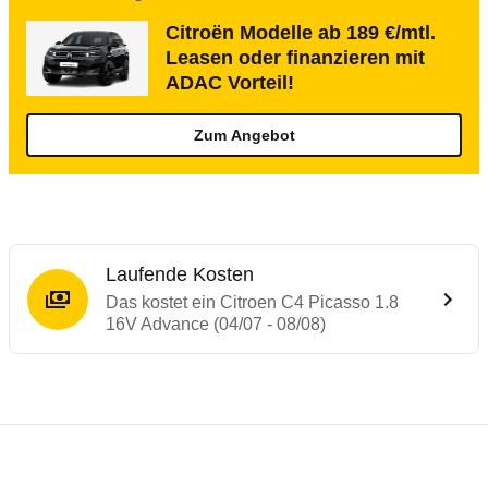
Citroën Modelle ab 189 €/mtl.
Leasen oder finanzieren mit
ADAC Vorteil!
Zum Angebot
Laufende Kosten
Das kostet ein Citroen C4 Picasso 1.8
16V Advance (04/07 - 08/08)
Testergebnisse von ähnlichen Autos
Laufende Kosten
Rückrufe & Mängel des Citroen C4 Picass
Crashtest Citroen C4 Picasso
Technische Daten des
Citroen C4 Picasso